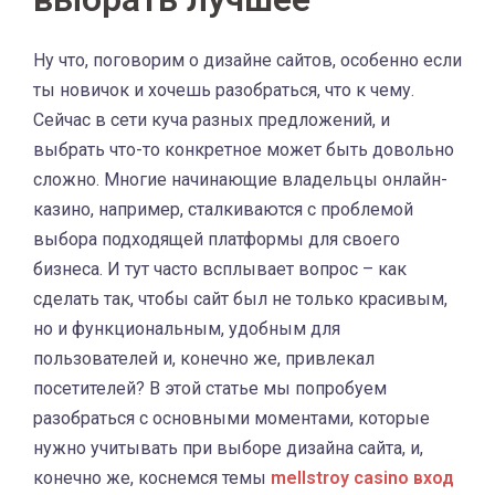
Ну что, поговорим о дизайне сайтов, особенно если
ты новичок и хочешь разобраться, что к чему.
Сейчас в сети куча разных предложений, и
выбрать что-то конкретное может быть довольно
сложно. Многие начинающие владельцы онлайн-
казино, например, сталкиваются с проблемой
выбора подходящей платформы для своего
бизнеса. И тут часто всплывает вопрос – как
сделать так, чтобы сайт был не только красивым,
но и функциональным, удобным для
пользователей и, конечно же, привлекал
посетителей? В этой статье мы попробуем
разобраться с основными моментами, которые
нужно учитывать при выборе дизайна сайта, и,
конечно же, коснемся темы
mellstroy casino вход