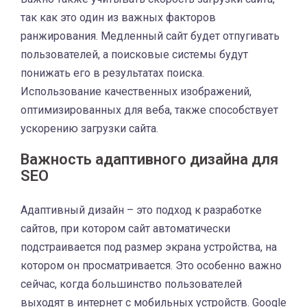
так как это один из важных факторов
ранжирования. Медленный сайт будет отпугивать
пользователей, а поисковые системы будут
понижать его в результатах поиска.
Использование качественных изображений,
оптимизированных для веба, также способствует
ускорению загрузки сайта.
Важность адаптивного дизайна для
SEO
Адаптивный дизайн – это подход к разработке
сайтов, при котором сайт автоматически
подстраивается под размер экрана устройства, на
котором он просматривается. Это особенно важно
сейчас, когда большинство пользователей
выходят в интернет с мобильных устройств. Google