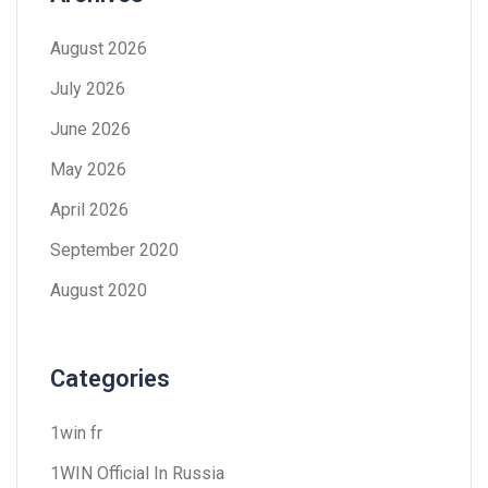
August 2026
July 2026
June 2026
May 2026
April 2026
September 2020
August 2020
Categories
1win fr
1WIN Official In Russia