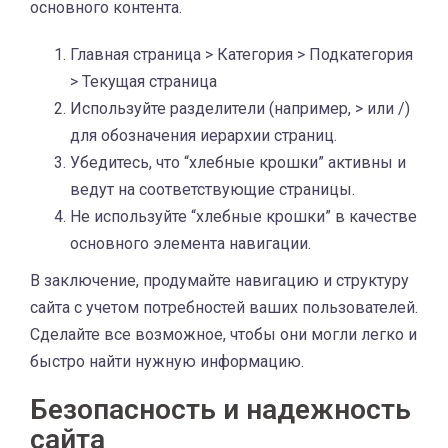
основного контента.
Главная страница > Категория > Подкатегория
> Текущая страница
Используйте разделители (например, > или /)
для обозначения иерархии страниц.
Убедитесь, что “хлебные крошки” активны и
ведут на соответствующие страницы.
Не используйте “хлебные крошки” в качестве
основного элемента навигации.
В заключение, продумайте навигацию и структуру
сайта с учетом потребностей ваших пользователей.
Сделайте все возможное, чтобы они могли легко и
быстро найти нужную информацию.
Безопасность и надежность
сайта