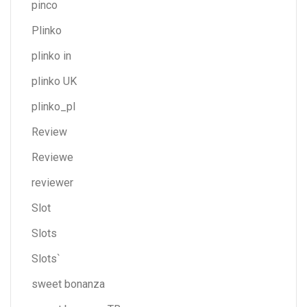
pinco
Plinko
plinko in
plinko UK
plinko_pl
Review
Reviewe
reviewer
Slot
Slots
Slots`
sweet bonanza