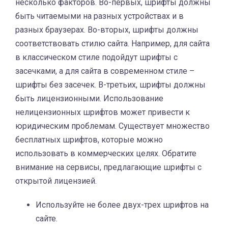
несколько факторов. Во-первых, шрифты должны
быть читаемыми на разных устройствах и в
разных браузерах. Во-вторых, шрифты должны
соответствовать стилю сайта. Например, для сайта
в классическом стиле подойдут шрифты с
засечками, а для сайта в современном стиле –
шрифты без засечек. В-третьих, шрифты должны
быть лицензионными. Использование
нелицензионных шрифтов может привести к
юридическим проблемам. Существует множество
бесплатных шрифтов, которые можно
использовать в коммерческих целях. Обратите
внимание на сервисы, предлагающие шрифты с
открытой лицензией.
Используйте не более двух-трех шрифтов на
сайте.