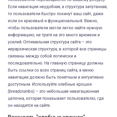
Если навигация неудобная, а структура запутанная,
то пользователи быстро покинут ваш сайт, даже
если он красивый и функциональный. Важно,
чтобы пользователи могли легко найти нужную
информацию, не тратя на это много времени и
усилий. Оптимальная структура сайта – это
иерархическая структура, в которой все страницы
связаны между собой логически и
последовательно. На главную страницу должны
быть ссылки со всех страниц сайта, а меню
навигации должно быть понятным и интуитивно
доступным. Используйте хлебные крошки
(breadcrumbs) – это небольшая навигационная
цепочка, которая показывает пользователю, где
он находится на сайте.