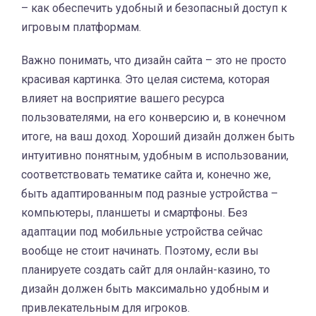
– как обеспечить удобный и безопасный доступ к
игровым платформам.
Важно понимать, что дизайн сайта – это не просто
красивая картинка. Это целая система, которая
влияет на восприятие вашего ресурса
пользователями, на его конверсию и, в конечном
итоге, на ваш доход. Хороший дизайн должен быть
интуитивно понятным, удобным в использовании,
соответствовать тематике сайта и, конечно же,
быть адаптированным под разные устройства –
компьютеры, планшеты и смартфоны. Без
адаптации под мобильные устройства сейчас
вообще не стоит начинать. Поэтому, если вы
планируете создать сайт для онлайн-казино, то
дизайн должен быть максимально удобным и
привлекательным для игроков.