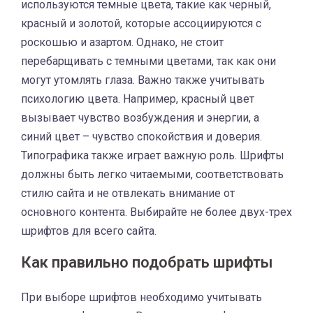
используются темные цвета, такие как черный,
красный и золотой, которые ассоциируются с
роскошью и азартом. Однако, не стоит
перебарщивать с темными цветами, так как они
могут утомлять глаза. Важно также учитывать
психологию цвета. Например, красный цвет
вызывает чувство возбуждения и энергии, а
синий цвет – чувство спокойствия и доверия.
Типографика также играет важную роль. Шрифты
должны быть легко читаемыми, соответствовать
стилю сайта и не отвлекать внимание от
основного контента. Выбирайте не более двух-трех
шрифтов для всего сайта.
Как правильно подобрать шрифты
При выборе шрифтов необходимо учитывать