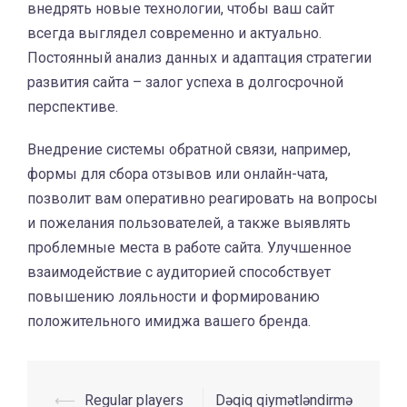
внедрять новые технологии, чтобы ваш сайт
всегда выглядел современно и актуально.
Постоянный анализ данных и адаптация стратегии
развития сайта – залог успеха в долгосрочной
перспективе.
Внедрение системы обратной связи, например,
формы для сбора отзывов или онлайн-чата,
позволит вам оперативно реагировать на вопросы
и пожелания пользователей, а также выявлять
проблемные места в работе сайта. Улучшенное
взаимодействие с аудиторией способствует
повышению лояльности и формированию
положительного имиджа вашего бренда.
Post
⟵
Regular players
Dəqiq qiymətləndirmə