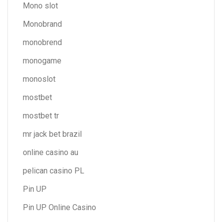
Mono slot
Monobrand
monobrend
monogame
monoslot
mostbet
mostbet tr
mr jack bet brazil
online casino au
pelican casino PL
Pin UP
Pin UP Online Casino