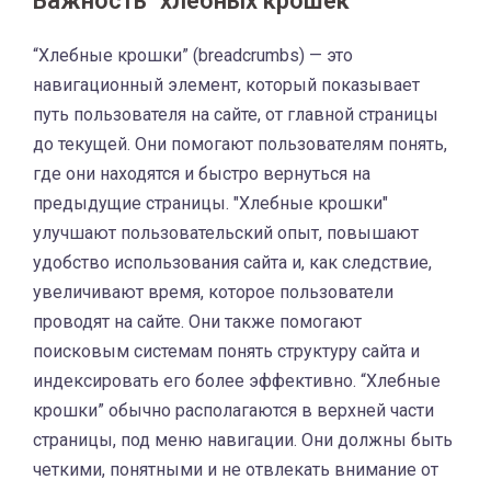
Важность "хлебных крошек"
“Хлебные крошки” (breadcrumbs) — это
навигационный элемент, который показывает
путь пользователя на сайте, от главной страницы
до текущей. Они помогают пользователям понять,
где они находятся и быстро вернуться на
предыдущие страницы. "Хлебные крошки"
улучшают пользовательский опыт, повышают
удобство использования сайта и, как следствие,
увеличивают время, которое пользователи
проводят на сайте. Они также помогают
поисковым системам понять структуру сайта и
индексировать его более эффективно. “Хлебные
крошки” обычно располагаются в верхней части
страницы, под меню навигации. Они должны быть
четкими, понятными и не отвлекать внимание от