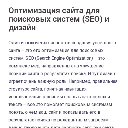
Оптимизация сайта для
поисковых систем (SEO) и
дизайн
Один из ключевых аспектов создания успешного
сайта – это его оптимизация для поисковых
систем. SEO (Search Engine Optimization) – это
комплекс мер, направленных на улучшение
позиций сайта в результатах поиска. И тут дизайн
играет очень важную роль. Например, правильная
структура сайта, понятная навигация,
использование ключевых слов в заголовках и
тексте – все это помогает поисковым системам
понять, о чем ваш сайт и показывать его в
результатах поиска по релевантным запросам.
Важно также учитывать скорость загрузки сайта,