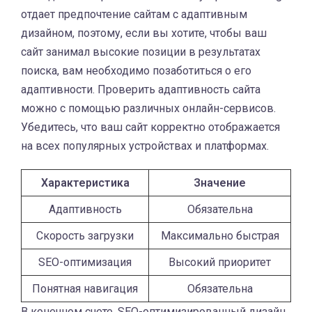
отдает предпочтение сайтам с адаптивным
дизайном, поэтому, если вы хотите, чтобы ваш
сайт занимал высокие позиции в результатах
поиска, вам необходимо позаботиться о его
адаптивности. Проверить адаптивность сайта
можно с помощью различных онлайн-сервисов.
Убедитесь, что ваш сайт корректно отображается
на всех популярных устройствах и платформах.
Характеристика
Значение
Адаптивность
Обязательна
Скорость загрузки
Максимально быстрая
SEO-оптимизация
Высокий приоритет
Понятная навигация
Обязательна
В конечном счете, SEO-оптимизированный дизайн