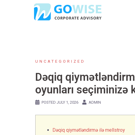
Skip
to
content
UNCATEGORIZED
Dəqiq qiymətləndirmə
oyunları seçiminizə
POSTED
JULY 1, 2026
ADMIN
Dəqiq qiymətləndirmə ilə mellstroy