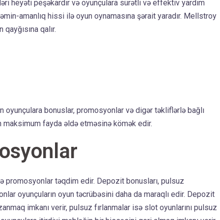
ləri heyəti peşəkardır və oyunçulara sürətli və effektiv yardım
 əmin-amanlıq hissi ilə oyun oynamasına şərait yaradır. Mellstroy
 qayğısına qalır.
 oyunçulara bonuslar, promosyonlar və digər təkliflərlə bağlı
dan maksimum fayda əldə etməsinə kömək edir.
osyonlar
və promosyonlar təqdim edir. Depozit bonusları, pulsuz
yonlar oyunçuların oyun təcrübəsini daha da maraqlı edir. Depozit
zanmaq imkanı verir, pulsuz fırlanmalar isə slot oyunlarını pulsuz