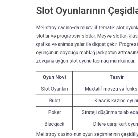
Slot Oyunlarının Çeşidlə
Mellstroy casino-da müxtəlif tematik slot oyunla
slotlar və progressiv slotlar. Meyvə slotları kl
qrafika və animasiyalar ilə diqqət çəkir. Progres
oyunçunun qoyduğu məbləğ jackpotun artmasına 
zövqünə uyğun slot oyunu tapmaq mümkündür.
Oyun Növi
Təsvir
Slot Oyunları
Müxtəlif mövzu və funksi
Rulet
Klassik kazino oyun
Poker
Strateji düşünmə tələb ed
Blackjack
Dilerə qarşı kart oyu
Mellstroy casino-nun oyun seçimlərinin çeşidiliy