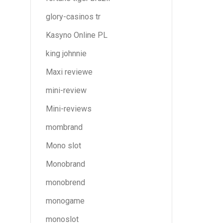
glory-casinos tr
Kasyno Online PL
king johnnie
Maxi reviewe
mini-review
Mini-reviews
mombrand
Mono slot
Monobrand
monobrend
monogame
monoslot