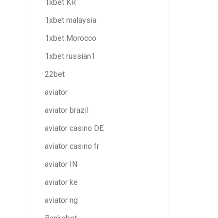
1xbet KR
1xbet malaysia
1xbet Morocco
1xbet russian1
22bet
aviator
aviator brazil
aviator casino DE
aviator casino fr
aviator IN
aviator ke
aviator ng