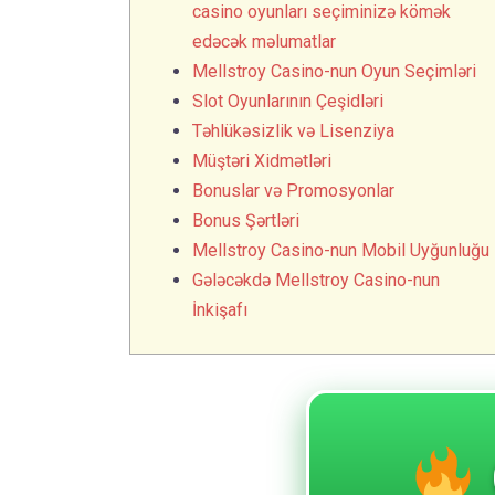
casino oyunları seçiminizə kömək
edəcək məlumatlar
Mellstroy Casino-nun Oyun Seçimləri
Slot Oyunlarının Çeşidləri
Təhlükəsizlik və Lisenziya
Müştəri Xidmətləri
Bonuslar və Promosyonlar
Bonus Şərtləri
Mellstroy Casino-nun Mobil Uyğunluğu
Gələcəkdə Mellstroy Casino-nun
İnkişafı