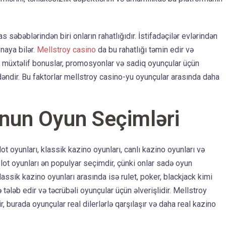
 səbəblərindən biri onların rahatlığıdır. İstifadəçilər evlərindən
naya bilər.
Mellstroy casino
da bu rahatlığı təmin edir və
n, müxtəlif bonuslar, promosyonlar və sadiq oyunçular üçün
ndəndir. Bu faktorlar mellstroy casino-yu oyunçular arasında daha
-nun Oyun Seçimləri
ot oyunları, klassik kazino oyunları, canlı kazino oyunları və
Slot oyunları ən populyar seçimdir, çünki onlar sadə oyun
assik kazino oyunları arasında isə rulet, poker, blackjack kimi
 tələb edir və təcrübəli oyunçular üçün əlverişlidir. Mellstroy
, burada oyunçular real dilerlərlə qarşılaşır və daha real kazino