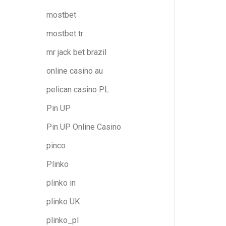
mostbet
mostbet tr
mr jack bet brazil
online casino au
pelican casino PL
Pin UP
Pin UP Online Casino
pinco
Plinko
plinko in
plinko UK
plinko_pl