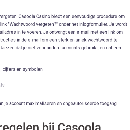
?
e vergeten. Casoola Casino biedt een eenvoudige procedure om
 link "Wachtwoord vergeten?" onder het inlogformulier. Je wordt
ladres in te voeren. Je ontvangt een e-mail met een link om
structies in de e-mail om een sterk en uniek wachtwoord te
kiezen dat je niet voor andere accounts gebruikt, en dat een
, cijfers en symbolen.
ts.
 van je account maximaliseren en ongeautoriseerde toegang
egelen bij Casoola