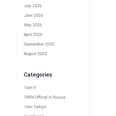
July 2026
June 2026
May 2026
April 2026
September 2020
August 2020
Categories
1win fr
1WIN Official In Russia
1win Turkiye