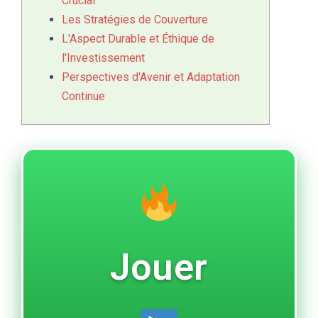
Crucial
Les Stratégies de Couverture
L'Aspect Durable et Éthique de
l'Investissement
Perspectives d'Avenir et Adaptation
Continue
Jouer