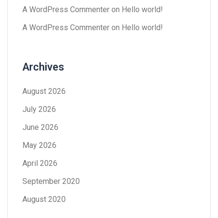
A WordPress Commenter
on
Hello world!
A WordPress Commenter
on
Hello world!
Archives
August 2026
July 2026
June 2026
May 2026
April 2026
September 2020
August 2020