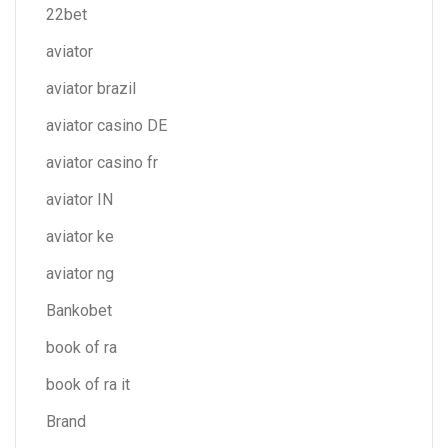
22bet
aviator
aviator brazil
aviator casino DE
aviator casino fr
aviator IN
aviator ke
aviator ng
Bankobet
book of ra
book of ra it
Brand