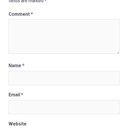
fields are marked
*
Comment
*
Name
*
Email
*
Website