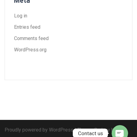
Meta
Log in
Entries feed
Comments feed
WordPress.org
Proudly powered by WordPress
|
Theme:
Sydney
by
Contact us