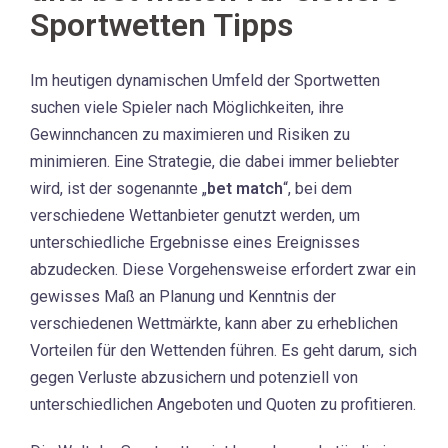
Sportwetten Tipps
Im heutigen dynamischen Umfeld der Sportwetten
suchen viele Spieler nach Möglichkeiten, ihre
Gewinnchancen zu maximieren und Risiken zu
minimieren. Eine Strategie, die dabei immer beliebter
wird, ist der sogenannte „
bet match
“, bei dem
verschiedene Wettanbieter genutzt werden, um
unterschiedliche Ergebnisse eines Ereignisses
abzudecken. Diese Vorgehensweise erfordert zwar ein
gewisses Maß an Planung und Kenntnis der
verschiedenen Wettmärkte, kann aber zu erheblichen
Vorteilen für den Wettenden führen. Es geht darum, sich
gegen Verluste abzusichern und potenziell von
unterschiedlichen Angeboten und Quoten zu profitieren.