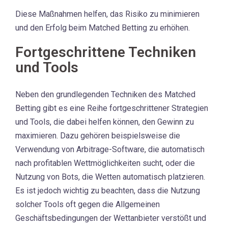
Diese Maßnahmen helfen, das Risiko zu minimieren
und den Erfolg beim Matched Betting zu erhöhen.
Fortgeschrittene Techniken
und Tools
Neben den grundlegenden Techniken des Matched
Betting gibt es eine Reihe fortgeschrittener Strategien
und Tools, die dabei helfen können, den Gewinn zu
maximieren. Dazu gehören beispielsweise die
Verwendung von Arbitrage-Software, die automatisch
nach profitablen Wettmöglichkeiten sucht, oder die
Nutzung von Bots, die Wetten automatisch platzieren.
Es ist jedoch wichtig zu beachten, dass die Nutzung
solcher Tools oft gegen die Allgemeinen
Geschäftsbedingungen der Wettanbieter verstößt und