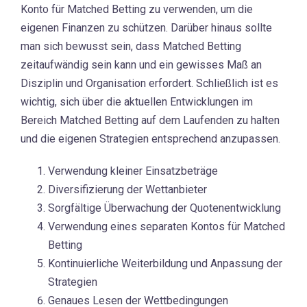
Konto für Matched Betting zu verwenden, um die
eigenen Finanzen zu schützen. Darüber hinaus sollte
man sich bewusst sein, dass Matched Betting
zeitaufwändig sein kann und ein gewisses Maß an
Disziplin und Organisation erfordert. Schließlich ist es
wichtig, sich über die aktuellen Entwicklungen im
Bereich Matched Betting auf dem Laufenden zu halten
und die eigenen Strategien entsprechend anzupassen.
Verwendung kleiner Einsatzbeträge
Diversifizierung der Wettanbieter
Sorgfältige Überwachung der Quotenentwicklung
Verwendung eines separaten Kontos für Matched
Betting
Kontinuierliche Weiterbildung und Anpassung der
Strategien
Genaues Lesen der Wettbedingungen