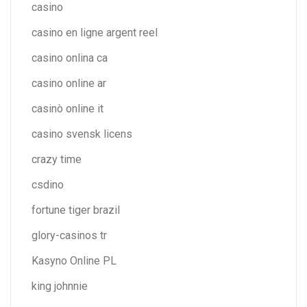
casino
casino en ligne argent reel
casino onlina ca
casino online ar
casinò online it
casino svensk licens
crazy time
csdino
fortune tiger brazil
glory-casinos tr
Kasyno Online PL
king johnnie