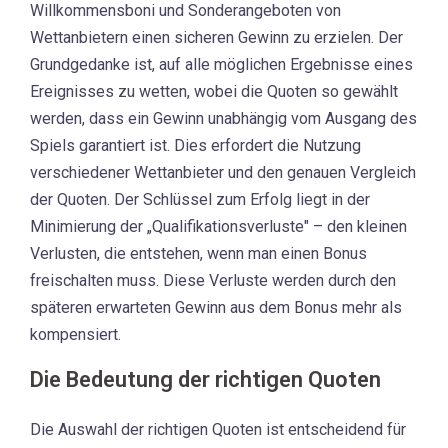
Willkommensboni und Sonderangeboten von
Wettanbietern einen sicheren Gewinn zu erzielen. Der
Grundgedanke ist, auf alle möglichen Ergebnisse eines
Ereignisses zu wetten, wobei die Quoten so gewählt
werden, dass ein Gewinn unabhängig vom Ausgang des
Spiels garantiert ist. Dies erfordert die Nutzung
verschiedener Wettanbieter und den genauen Vergleich
der Quoten. Der Schlüssel zum Erfolg liegt in der
Minimierung der „Qualifikationsverluste" – den kleinen
Verlusten, die entstehen, wenn man einen Bonus
freischalten muss. Diese Verluste werden durch den
späteren erwarteten Gewinn aus dem Bonus mehr als
kompensiert.
Die Bedeutung der richtigen Quoten
Die Auswahl der richtigen Quoten ist entscheidend für