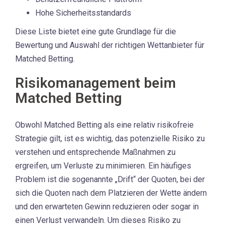
Hohe Sicherheitsstandards
Diese Liste bietet eine gute Grundlage für die
Bewertung und Auswahl der richtigen Wettanbieter für
Matched Betting.
Risikomanagement beim
Matched Betting
Obwohl Matched Betting als eine relativ risikofreie
Strategie gilt, ist es wichtig, das potenzielle Risiko zu
verstehen und entsprechende Maßnahmen zu
ergreifen, um Verluste zu minimieren. Ein häufiges
Problem ist die sogenannte „Drift“ der Quoten, bei der
sich die Quoten nach dem Platzieren der Wette ändern
und den erwarteten Gewinn reduzieren oder sogar in
einen Verlust verwandeln. Um dieses Risiko zu