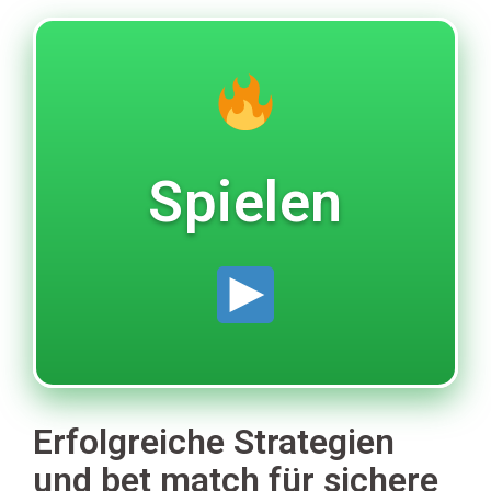
Spielen
Erfolgreiche Strategien
und bet match für sichere