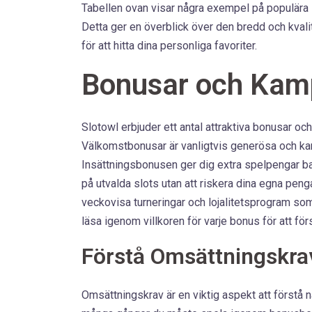
Tabellen ovan visar några exempel på populära 
Detta ger en överblick över den bredd och kvalite
för att hitta dina personliga favoriter.
Bonusar och Kamp
Slotowl erbjuder ett antal attraktiva bonusar oc
Välkomstbonusar är vanligtvis generösa och kan
Insättningsbonusen ger dig extra spelpengar bas
på utvalda slots utan att riskera dina egna pe
veckovisa turneringar och lojalitetsprogram som 
läsa igenom villkoren för varje bonus för att f
Förstå Omsättningskra
Omsättningskrav är en viktig aspekt att förstå 