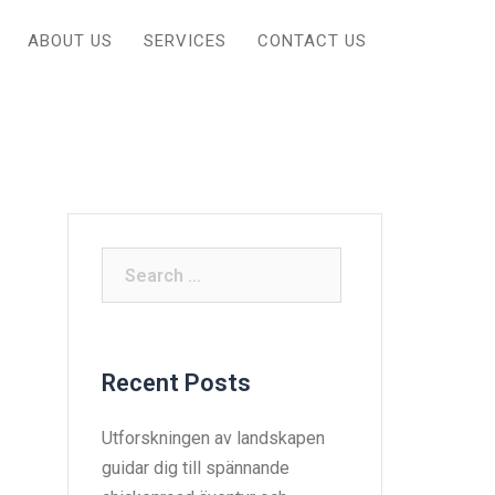
ABOUT US
SERVICES
CONTACT US
Search
for:
Recent Posts
Utforskningen av landskapen
guidar dig till spännande