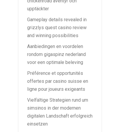
chickenroad äventyr och
upptäckter
Gameplay details revealed in
grizzlys quest casino review
and winning possibilities
Aanbiedingen en voordelen
rondom gigaspinz nederland
voor een optimale beleving
Préférence et opportunités
offertes par casino suisse en
ligne pour joueurs exigeants
Vielfältige Strategien rund um
simsinos in der modernen
digitalen Landschaft erfolgreich
einsetzen