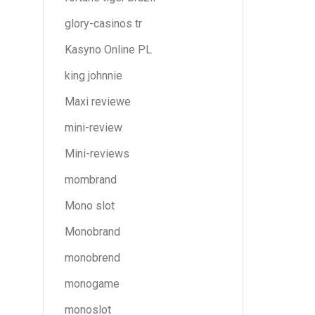
glory-casinos tr
Kasyno Online PL
king johnnie
Maxi reviewe
mini-review
Mini-reviews
mombrand
Mono slot
Monobrand
monobrend
monogame
monoslot