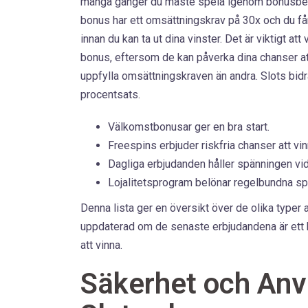
många gånger du måste spela igenom bonusbelopp
bonus har ett omsättningskrav på 30x och du få
innan du kan ta ut dina vinster. Det är viktigt 
bonus, eftersom de kan påverka dina chanser att 
uppfylla omsättningskraven än andra. Slots bid
procentsats.
Välkomstbonusar ger en bra start.
Freespins erbjuder riskfria chanser att vin
Dagliga erbjudanden håller spänningen vid 
Lojalitetsprogram belönar regelbundna sp
Denna lista ger en översikt över de olika typer
uppdaterad om de senaste erbjudandena är ett 
att vinna.
Säkerhet och Anv