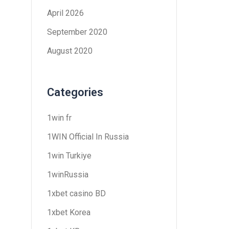
April 2026
September 2020
August 2020
Categories
1win fr
1WIN Official In Russia
1win Turkiye
1winRussia
1xbet casino BD
1xbet Korea