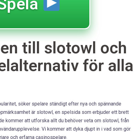
Spela
n till slotowl och
lalternativ för alla
opularitet, söker spelare ständigt efter nya och spännande
 uppmärksamhet är slotowl, en spelsida som erbjuder ett brett
de kommer att utforska allt du behöver veta om slotowl, från
nvändarupplevelse. Vi kommer att dyka djupt in i vad som gör
börjare och erfarna casinospelare.