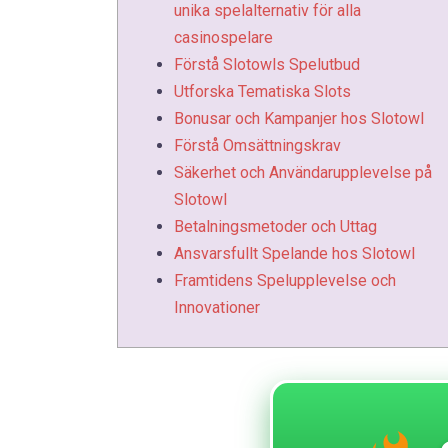
unika spelalternativ för alla
casinospelare
Förstå Slotowls Spelutbud
Utforska Tematiska Slots
Bonusar och Kampanjer hos Slotowl
Förstå Omsättningskrav
Säkerhet och Användarupplevelse på
Slotowl
Betalningsmetoder och Uttag
Ansvarsfullt Spelande hos Slotowl
Framtidens Spelupplevelse och
Innovationer