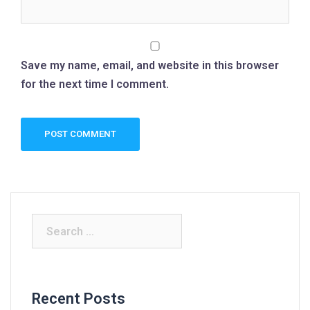
Save my name, email, and website in this browser
for the next time I comment.
Search
for:
Recent Posts