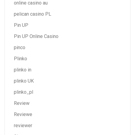
online casino au
pelican casino PL
Pin UP
Pin UP Online Casino
pinco
Plinko
plinko in
plinko UK
plinko_pl
Review
Reviewe
reviewer