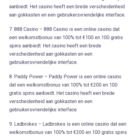
aanbiedt. Het casino heeft een brede verscheidenheid
aan gokkasten en een gebruikersvriendelijke interface.
7. 888 Casino – 888 Casino is een online casino dat
een welkomstbonus van 100% tot €100 en 100 gratis
spins aanbiedt. Het casino heeft een brede
verscheidenheid aan gokkasten en een
gebruikersvriendelijke interface.
8. Paddy Power – Paddy Power is een online casino
dat een welkomstbonus van 100% tot €200 en 100
gratis spins aanbiedt. Het casino heeft een brede
verscheidenheid aan gokkasten en een
gebruikersvriendelijke interface.
9. Ladbrokes – Ladbrokes is een online casino dat een
welkomstbonus van 100% tot €200 en 100 gratis spins