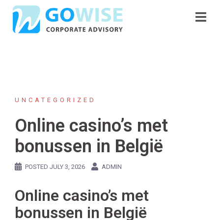
Skip
to
content
UNCATEGORIZED
Online casino’s met
bonussen in België
POSTED
JULY 3, 2026
ADMIN
Online casino’s met
bonussen in België