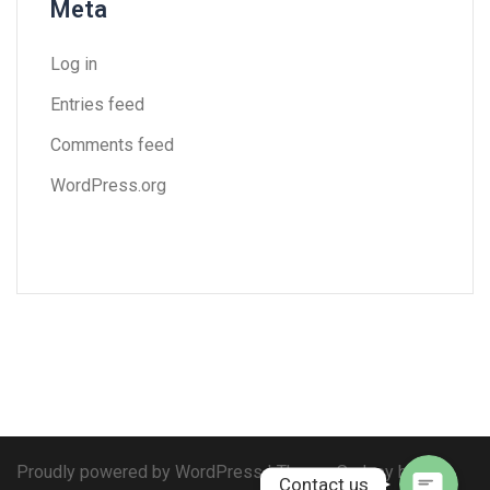
Meta
Log in
Entries feed
Comments feed
WordPress.org
Proudly powered by WordPress
|
Theme:
Sydney
by
Contact us