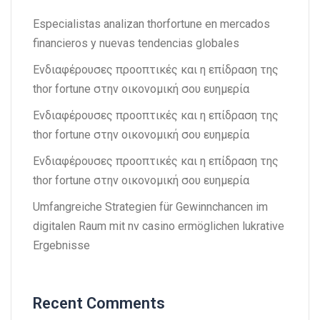
Especialistas analizan thorfortune en mercados
financieros y nuevas tendencias globales
Ενδιαφέρουσες προοπτικές και η επίδραση της
thor fortune στην οικονομική σου ευημερία
Ενδιαφέρουσες προοπτικές και η επίδραση της
thor fortune στην οικονομική σου ευημερία
Ενδιαφέρουσες προοπτικές και η επίδραση της
thor fortune στην οικονομική σου ευημερία
Umfangreiche Strategien für Gewinnchancen im
digitalen Raum mit nv casino ermöglichen lukrative
Ergebnisse
Recent Comments