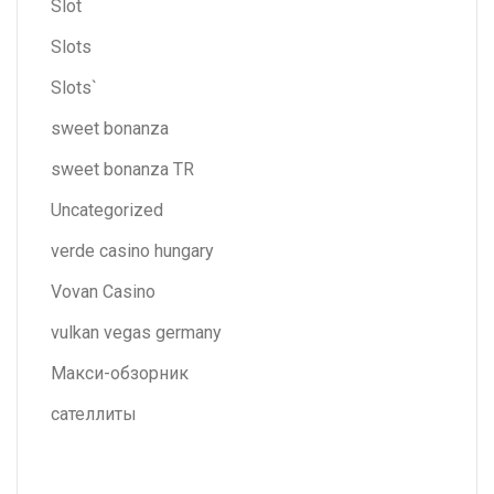
Slot
Slots
Slots`
sweet bonanza
sweet bonanza TR
Uncategorized
verde casino hungary
Vovan Casino
vulkan vegas germany
Макси-обзорник
сателлиты