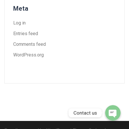
Meta
Log in
Entries feed
Comments feed
WordPress.org
Contact us