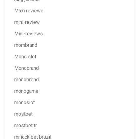
Maxi reviewe
mini-review
Mini-reviews
mombrand
Mono slot
Monobrand
monobrend
monogame
monoslot
mostbet
mostbet tr
mr jack bet brazil