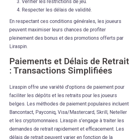
Vérifier les restrictions de jeu.
Respecter les délais de validité.
En respectant ces conditions générales, les joueurs
peuvent maximiser leurs chances de profiter
pleinement des bonus et des promotions offerts par
Liraspin.
Paiements et Délais de Retrait
: Transactions Simplifiées
Liraspin offre une variété d'options de paiement pour
faciliter les dépôts et les retraits pour les joueurs
belges. Les méthodes de paiement populaires incluent
Bancontact, Payconiq, Visa/Mastercard, Skrill, Neteller
et les cryptomonnaies. Liraspin s'engage à traiter les
demandes de retrait rapidement et efficacement. Les
délais de retrait peuvent varier en fonction de la