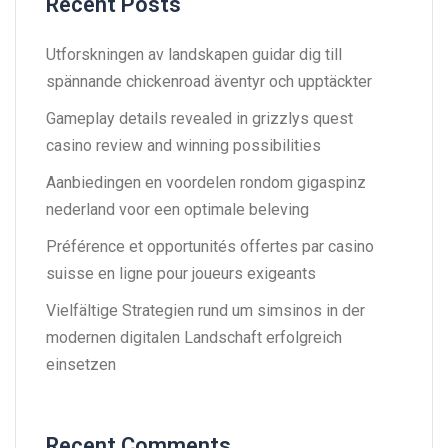
Recent Posts
Utforskningen av landskapen guidar dig till
spännande chickenroad äventyr och upptäckter
Gameplay details revealed in grizzlys quest
casino review and winning possibilities
Aanbiedingen en voordelen rondom gigaspinz
nederland voor een optimale beleving
Préférence et opportunités offertes par casino
suisse en ligne pour joueurs exigeants
Vielfältige Strategien rund um simsinos in der
modernen digitalen Landschaft erfolgreich
einsetzen
Recent Comments