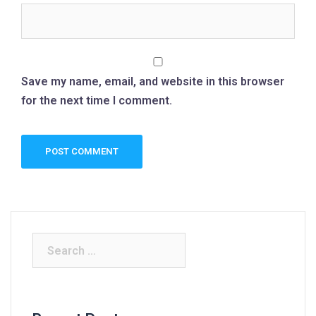
Save my name, email, and website in this browser
for the next time I comment.
Search
for: