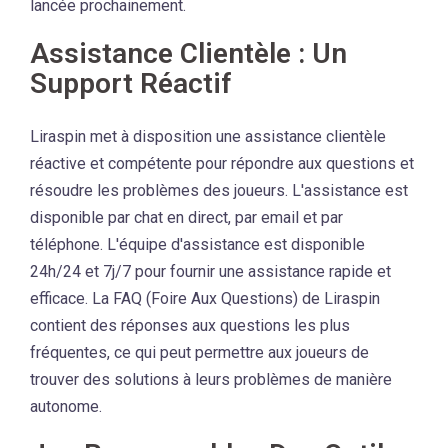
lancée prochainement.
Assistance Clientèle : Un
Support Réactif
Liraspin met à disposition une assistance clientèle
réactive et compétente pour répondre aux questions et
résoudre les problèmes des joueurs. L'assistance est
disponible par chat en direct, par email et par
téléphone. L'équipe d'assistance est disponible
24h/24 et 7j/7 pour fournir une assistance rapide et
efficace. La FAQ (Foire Aux Questions) de Liraspin
contient des réponses aux questions les plus
fréquentes, ce qui peut permettre aux joueurs de
trouver des solutions à leurs problèmes de manière
autonome.