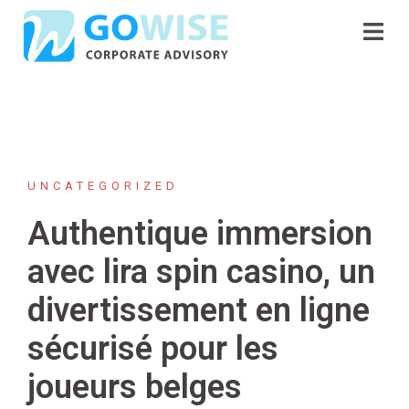
Skip
to
content
UNCATEGORIZED
Authentique immersion
avec lira spin casino, un
divertissement en ligne
sécurisé pour les
joueurs belges