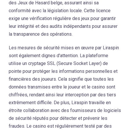
des Jeux de Hasard belge, assurant ainsi sa
conformité avec la législation locale. Cette licence
exige une vérification régulière des jeux pour garantir
leur intégrité et des audits indépendants pour assurer
la transparence des opérations.
Les mesures de sécurité mises en œuvre par Liraspin
sont également dignes d'attention. La plateforme
utilise un cryptage SSL (Secure Socket Layer) de
pointe pour protéger les informations personnelles et
financières des joueurs. Cela signifie que toutes les
données transmises entre le joueur et le casino sont
chiffrées, rendant ainsi leur interception par des tiers
extrêmement difficile. De plus, Liraspin travaille en
étroite collaboration avec des fournisseurs de logiciels
de sécurité réputés pour détecter et prévenir les
fraudes. Le casino est régulièrement testé par des