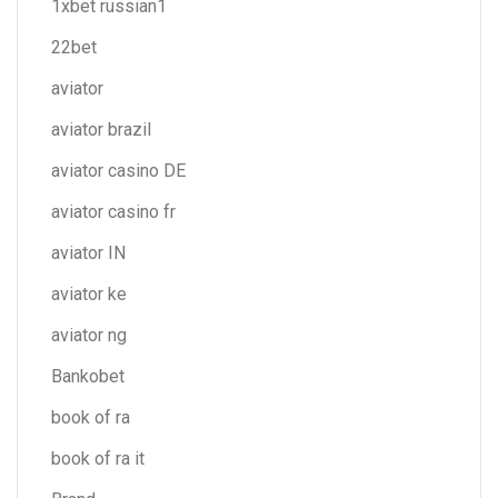
1xbet russian1
22bet
aviator
aviator brazil
aviator casino DE
aviator casino fr
aviator IN
aviator ke
aviator ng
Bankobet
book of ra
book of ra it