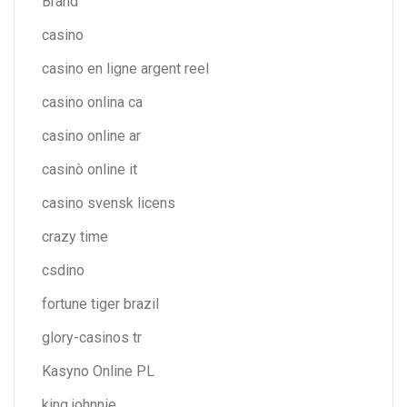
Brand
casino
casino en ligne argent reel
casino onlina ca
casino online ar
casinò online it
casino svensk licens
crazy time
csdino
fortune tiger brazil
glory-casinos tr
Kasyno Online PL
king johnnie