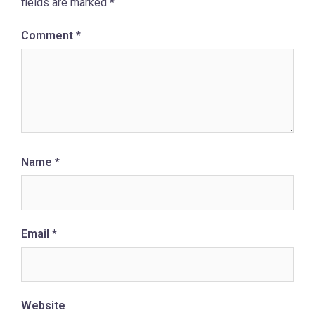
fields are marked
*
Comment
*
Name
*
Email
*
Website