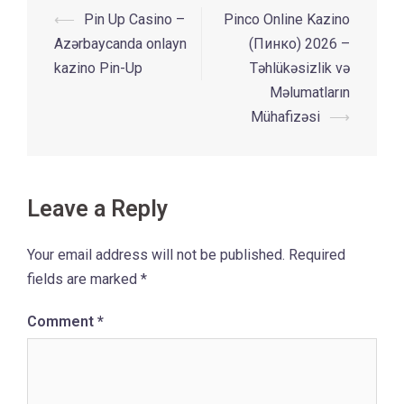
Post
⟵
Pin Up Casino –
Pinco Online Kazino
navigation
Azərbaycanda onlayn
(Пинко) 2026 –
kazino Pin-Up
Təhlükəsizlik və
Məlumatların
Mühafizəsi
⟶
Leave a Reply
Your email address will not be published.
Required
fields are marked
*
Comment
*