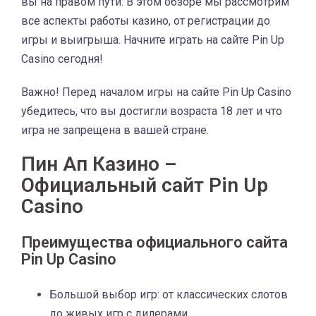
вы на правом пути. В этом обзоре мы рассмотрим
все аспекты работы казино, от регистрации до
игры и выигрыша. Начните играть на сайте Pin Up
Casino сегодня!
Важно! Перед началом игры на сайте Pin Up Casino
убедитесь, что вы достигли возраста 18 лет и что
игра не запрещена в вашей стране.
Пин Ап Казино –
Официальный сайт Pin Up
Casino
Преимущества официального сайта
Pin Up Casino
Большой выбор игр: от классических слотов
до живых игр с дилерами