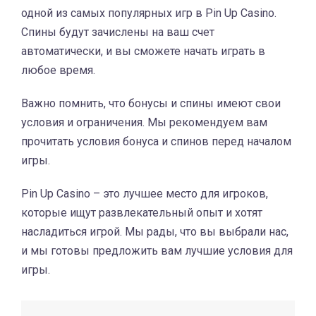
одной из самых популярных игр в Pin Up Casino.
Спины будут зачислены на ваш счет
автоматически, и вы сможете начать играть в
любое время.
Важно помнить, что бонусы и спины имеют свои
условия и ограничения. Мы рекомендуем вам
прочитать условия бонуса и спинов перед началом
игры.
Pin Up Casino – это лучшее место для игроков,
которые ищут развлекательный опыт и хотят
насладиться игрой. Мы рады, что вы выбрали нас,
и мы готовы предложить вам лучшие условия для
игры.