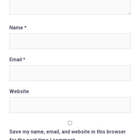
Name
*
Email
*
Website
Save my name, email, and website in this browser