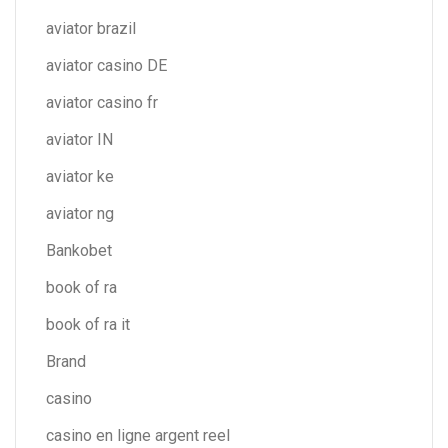
aviator brazil
aviator casino DE
aviator casino fr
aviator IN
aviator ke
aviator ng
Bankobet
book of ra
book of ra it
Brand
casino
casino en ligne argent reel