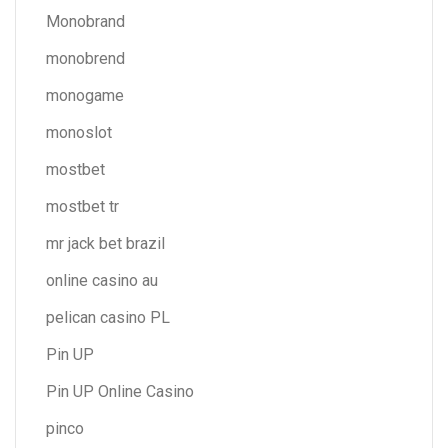
Monobrand
monobrend
monogame
monoslot
mostbet
mostbet tr
mr jack bet brazil
online casino au
pelican casino PL
Pin UP
Pin UP Online Casino
pinco