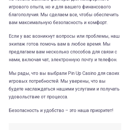
игрового опыта, но и для вашего финансового
благополучия. Мы сделаем все, чтобы обеспечить
вам максимальную безопасность и комфорт.
Если у вас возникнут вопросы или проблемы, наш
экипаж готов помочь вам в любое время. Мы
предлагаем вам несколько способов для связи с
нами, включая чат, электронную почту и телефон.
Мы рады, что вы выбрали Pin Up Casino для своих
игровых потребностей. Мы уверены, что вы
будете наслаждаться нашими услугами и получать
удовольствие от процесса.
Безопасность и удобство – это наша приоритет!