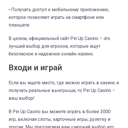
• Получать доступ к мобильному приложению,
которое позволяет играть на смартфоне или
планшете.
В целом, официальный сайт Pin Up Casino – это
лучший выбор для игроков, которые ищут
безопасное и надежное онлайн-казино.
Входи и играй
Если вы ищете место, где можно играть в казино и
получать реальные выигрыши, то Pin Up Casino –
ваш выбор!
В Pin Up Casino вы можете играть в более 3000
игр, включая слоты, карточные игры, рулетку и
другие. Мы предлагаем вам широкий выбор игр