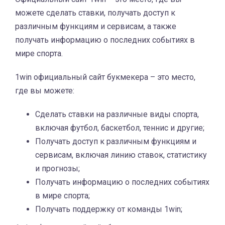
можете сделать ставки, получать доступ к
различным функциям и сервисам, а также
получать информацию о последних событиях в
мире спорта.
1win официальный сайт букмекера – это место,
где вы можете:
Сделать ставки на различные виды спорта,
включая футбол, баскетбол, теннис и другие;
Получать доступ к различным функциям и
сервисам, включая линию ставок, статистику
и прогнозы;
Получать информацию о последних событиях
в мире спорта;
Получать поддержку от команды 1win;