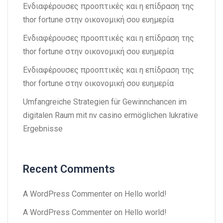
Ενδιαφέρουσες προοπτικές και η επίδραση της
thor fortune στην οικονομική σου ευημερία
Ενδιαφέρουσες προοπτικές και η επίδραση της
thor fortune στην οικονομική σου ευημερία
Ενδιαφέρουσες προοπτικές και η επίδραση της
thor fortune στην οικονομική σου ευημερία
Umfangreiche Strategien für Gewinnchancen im
digitalen Raum mit nv casino ermöglichen lukrative
Ergebnisse
Recent Comments
A WordPress Commenter
on
Hello world!
A WordPress Commenter
on
Hello world!