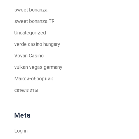
sweet bonanza
sweet bonanza TR
Uncategorized
verde casino hungary
Vovan Casino
vulkan vegas germany
Макси-обзорник
сателлиты
Meta
Log in