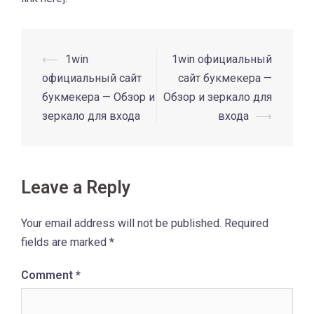
Post
⟵
1win
1win официальный
navigation
официальный сайт
сайт букмекера —
букмекера — Обзор и
Обзор и зеркало для
зеркало для входа
входа
⟶
Leave a Reply
Your email address will not be published.
Required
fields are marked
*
Comment
*