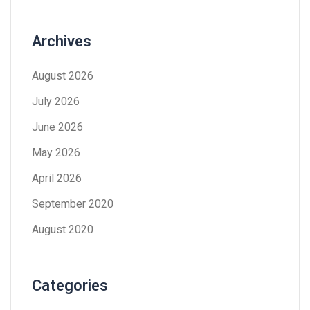
Archives
August 2026
July 2026
June 2026
May 2026
April 2026
September 2020
August 2020
Categories