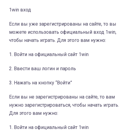
1win вход
Если вы уже зарегистрированы на сайте, то вы
можете использовать официальный вход 1win,
чтобы начать играть. Для этого вам нужно:
1. Войти на официальный сайт 1win
2. Ввести ваш логин и пароль
3. Нажать на кнопку “Войти”
Если вы не зарегистрированы на сайте, то вам
нужно зарегистрироваться, чтобы начать играть.
Для этого вам нужно:
1. Войти на официальный сайт 1win