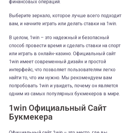
финансовых операций.
Выберите зеркало, которое лучше всего подходит
вам, и начните играть или делать ставки на 1win.
В целом, 1win – это надежный и безопасный
способ провести время и сделать ставки на спорт
или играть в онлайн-казино. Официальный сайт
1win имеет современный дизайн и простой
интерфейс, что позволяет пользователям легко
найти то, что им нужно. Мы рекомендуем вам
попробовать 1win и увидеть, почему он является
одним из самых популярных букмекеров в мире.
1win Официальный Сайт
Букмекера
Официальный сайт 1win – это место, где вы