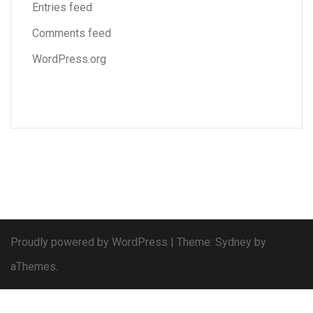
Entries feed
Comments feed
WordPress.org
Proudly powered by WordPress
|
Theme:
Sydney
by
aThemes.