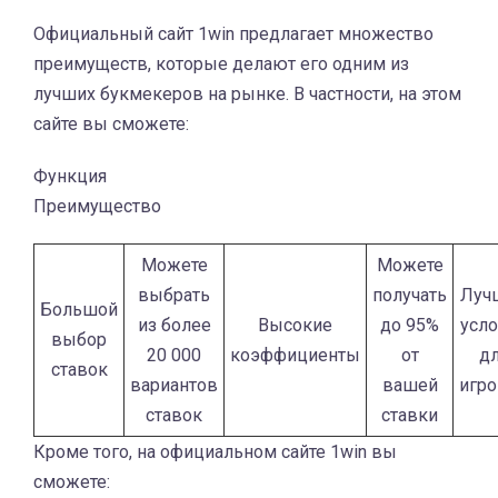
Официальный сайт 1win предлагает множество
преимуществ, которые делают его одним из
лучших букмекеров на рынке. В частности, на этом
сайте вы сможете:
Функция
Преимущество
Можете
Можете
выбрать
получать
Луч
Большой
из более
Высокие
до 95%
усл
выбор
20 000
коэффициенты
от
д
ставок
вариантов
вашей
игр
ставок
ставки
Кроме того, на официальном сайте 1win вы
сможете: