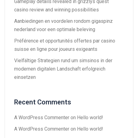
Gameplay details revealed in grizzlys quest
casino review and winning possibilities
Aanbiedingen en voordelen rondom gigaspinz
nederland voor een optimale beleving
Préférence et opportunités offertes par casino
suisse en ligne pour joueurs exigeants
Vielfältige Strategien rund um simsinos in der
modernen digitalen Landschaft erfolgreich
einsetzen
Recent Comments
A WordPress Commenter
on
Hello world!
A WordPress Commenter
on
Hello world!