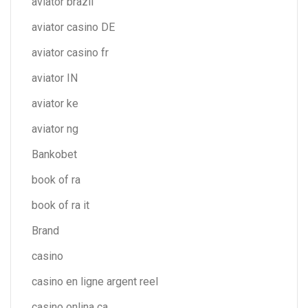
aviator brazil
aviator casino DE
aviator casino fr
aviator IN
aviator ke
aviator ng
Bankobet
book of ra
book of ra it
Brand
casino
casino en ligne argent reel
casino onlina ca