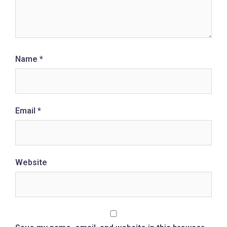
Name
*
Email
*
Website