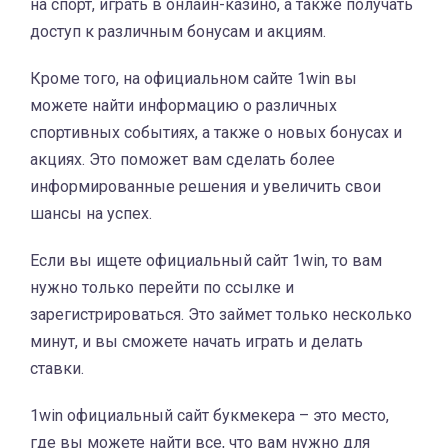
на спорт, играть в онлайн-казино, а также получать
доступ к различным бонусам и акциям.
Кроме того, на официальном сайте 1win вы
можете найти информацию о различных
спортивных событиях, а также о новых бонусах и
акциях. Это поможет вам сделать более
информированные решения и увеличить свои
шансы на успех.
Если вы ищете официальный сайт 1win, то вам
нужно только перейти по ссылке и
зарегистрироваться. Это займет только несколько
минут, и вы сможете начать играть и делать
ставки.
1win официальный сайт букмекера – это место,
где вы можете найти все, что вам нужно для