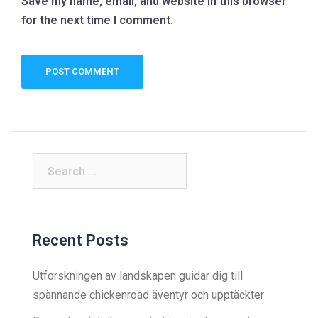
Save my name, email, and website in this browser
for the next time I comment.
Search
for:
Recent Posts
Utforskningen av landskapen guidar dig till
spännande chickenroad äventyr och upptäckter