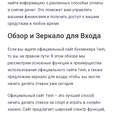
найти информацию о различных способах оплаты
и снятия денег. Это поможет вам управлять
вашими финансами и получать доступ к вашим
средствам в любое время.
Обзор и Зеркало для Входа
Если вы ищете официальный сайт букмекера 1win,
то вы на правом пути. В этом обзоре мы
рассмотрим основные функции и преимущества
использования официального сайта 1win, а также
предложим зеркало для входа, чтобы вы могли
начать делать ставки уже сегодня.
Официальный сайт 1win – это лучший способ
начать делать ставки на спорт и играть в онлайн-
казино. Сайт предлагает широкий спектр функций,