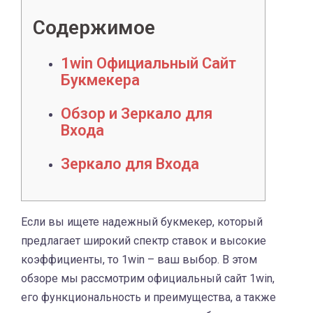
Содержимое
1win Официальный Сайт
Букмекера
Обзор и Зеркало для
Входа
Зеркало для Входа
Если вы ищете надежный букмекер, который
предлагает широкий спектр ставок и высокие
коэффициенты, то 1win – ваш выбор. В этом
обзоре мы рассмотрим официальный сайт 1win,
его функциональность и преимущества, а также