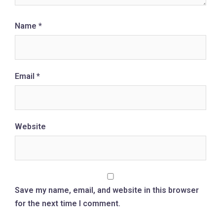
Name
*
Email
*
Website
Save my name, email, and website in this browser
for the next time I comment.