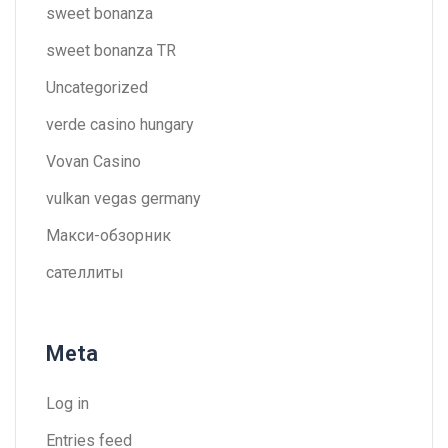
sweet bonanza
sweet bonanza TR
Uncategorized
verde casino hungary
Vovan Casino
vulkan vegas germany
Макси-обзорник
сателлиты
Meta
Log in
Entries feed