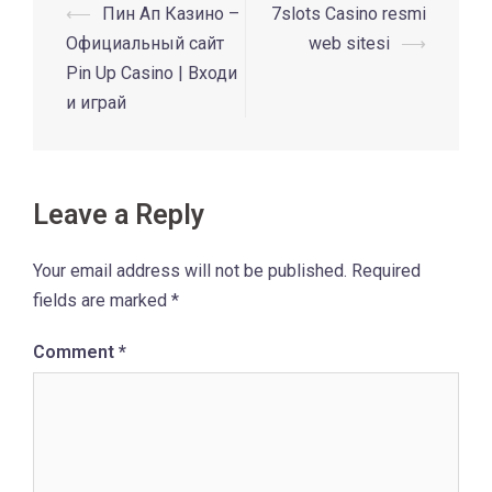
Post
⟵
Пин Ап Казино –
7slots Casino resmi
navigation
Официальный сайт
web sitesi
⟶
Pin Up Casino | Входи
и играй
Leave a Reply
Your email address will not be published.
Required
fields are marked
*
Comment
*