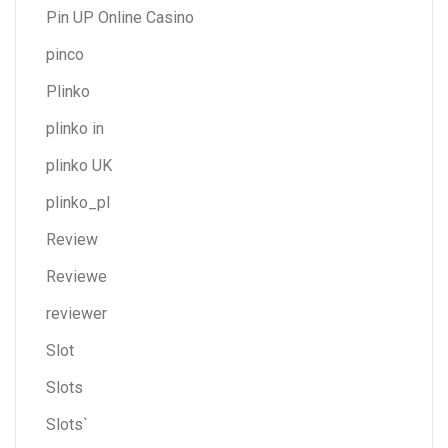
Pin UP Online Casino
pinco
Plinko
plinko in
plinko UK
plinko_pl
Review
Reviewe
reviewer
Slot
Slots
Slots`