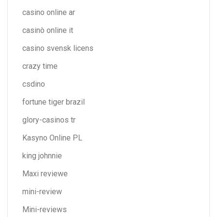
casino online ar
casinò online it
casino svensk licens
crazy time
csdino
fortune tiger brazil
glory-casinos tr
Kasyno Online PL
king johnnie
Maxi reviewe
mini-review
Mini-reviews