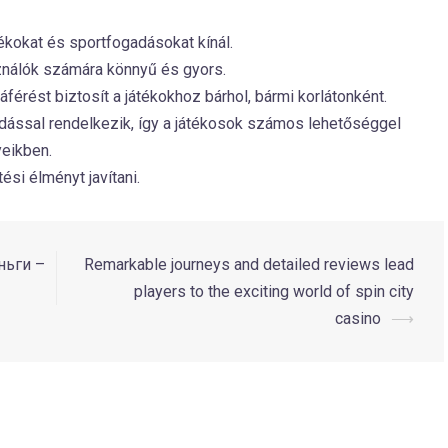
ékokat és sportfogadásokat kínál.
sználók számára könnyű és gyors.
érést biztosít a játékokhoz bárhol, bármi korlátonként.
adással rendelkezik, így a játékosok számos lehetőséggel
yeikben.
si élményt javítani.
ньги –
Remarkable journeys and detailed reviews lead
players to the exciting world of spin city
casino
⟶