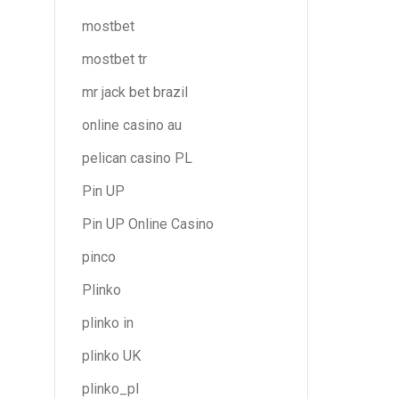
mostbet
mostbet tr
mr jack bet brazil
online casino au
pelican casino PL
Pin UP
Pin UP Online Casino
pinco
Plinko
plinko in
plinko UK
plinko_pl