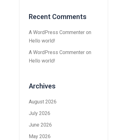
Recent Comments
A WordPress Commenter
on
Hello world!
A WordPress Commenter
on
Hello world!
Archives
August 2026
July 2026
June 2026
May 2026