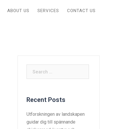
ABOUT US
SERVICES
CONTACT US
Search
for:
Recent Posts
Utforskningen av landskapen
guidar dig till spännande