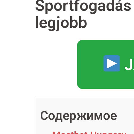
Sportfogadás 
legjobb
J
Содержимое