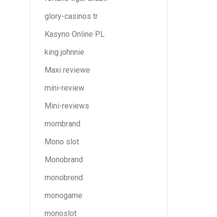
glory-casinos tr
Kasyno Online PL
king johnnie
Maxi reviewe
mini-review
Mini-reviews
mombrand
Mono slot
Monobrand
monobrend
monogame
monoslot