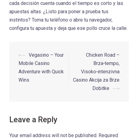
cada decisión cuenta cuando el tiempo es corto y las
apuestas altas. ¿Listo para poner a prueba tus
instintos? Toma tu teléfono o abre tu navegador,
configura tu apuesta y deja que ese pollo cruce la calle.
Post
⟵
Vegasino – Your
Chicken Road –
navigation
Mobile Casino
Brza‑tempo,
Adventure with Quick
Visoko‑intenzivna
Wins
Casino Akcija za Brze
Dobitke
⟶
Leave a Reply
Your email address will not be published.
Required