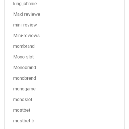
king johnnie
Maxi reviewe
mini-review
Mini-reviews
mombrand
Mono slot
Monobrand
monobrend
monogame
monoslot
mostbet
mostbet tr