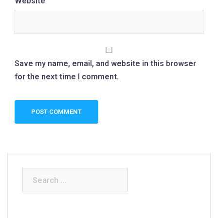
Website
Save my name, email, and website in this browser
for the next time I comment.
Search
for: