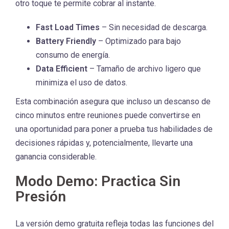
otro toque te permite cobrar al instante.
Fast Load Times
– Sin necesidad de descarga.
Battery Friendly
– Optimizado para bajo
consumo de energía.
Data Efficient
– Tamaño de archivo ligero que
minimiza el uso de datos.
Esta combinación asegura que incluso un descanso de
cinco minutos entre reuniones puede convertirse en
una oportunidad para poner a prueba tus habilidades de
decisiones rápidas y, potencialmente, llevarte una
ganancia considerable.
Modo Demo: Practica Sin
Presión
La versión demo gratuita refleja todas las funciones del