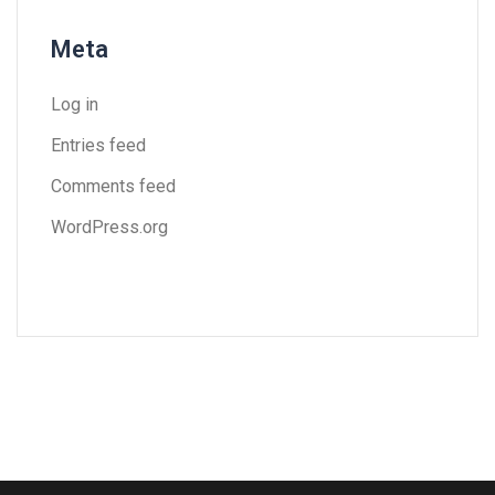
Meta
Log in
Entries feed
Comments feed
WordPress.org