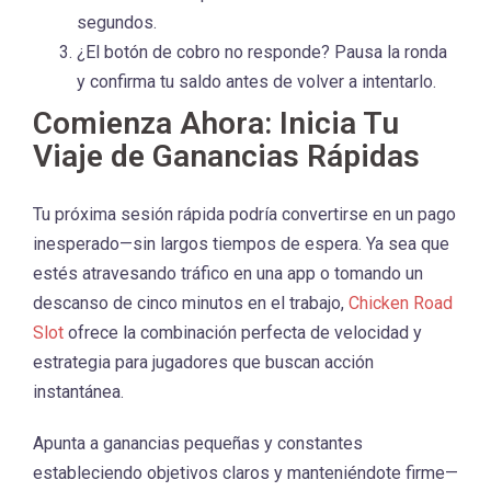
segundos.
¿El botón de cobro no responde? Pausa la ronda
y confirma tu saldo antes de volver a intentarlo.
Comienza Ahora: Inicia Tu
Viaje de Ganancias Rápidas
Tu próxima sesión rápida podría convertirse en un pago
inesperado—sin largos tiempos de espera. Ya sea que
estés atravesando tráfico en una app o tomando un
descanso de cinco minutos en el trabajo,
Chicken Road
Slot
ofrece la combinación perfecta de velocidad y
estrategia para jugadores que buscan acción
instantánea.
Apunta a ganancias pequeñas y constantes
estableciendo objetivos claros y manteniéndote firme—