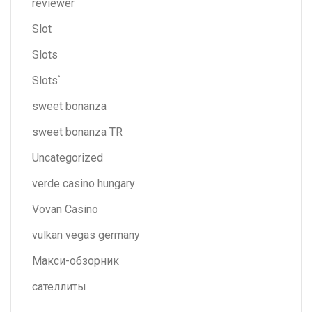
reviewer
Slot
Slots
Slots`
sweet bonanza
sweet bonanza TR
Uncategorized
verde casino hungary
Vovan Casino
vulkan vegas germany
Макси-обзорник
сателлиты