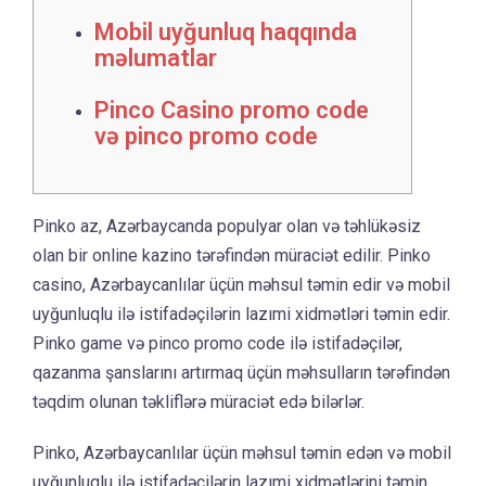
Mobil uyğunluq haqqında
məlumatlar
Pinco Casino promo code
və pinco promo code
Pinko az, Azərbaycanda populyar olan və təhlükəsiz
olan bir online kazino tərəfindən müraciət edilir. Pinko
casino, Azərbaycanlılar üçün məhsul təmin edir və mobil
uyğunluqlu ilə istifadəçilərin lazımi xidmətləri təmin edir.
Pinko game və pinco promo code ilə istifadəçilər,
qazanma şanslarını artırmaq üçün məhsulların tərəfindən
təqdim olunan təkliflərə müraciət edə bilərlər.
Pinko, Azərbaycanlılar üçün məhsul təmin edən və mobil
uyğunluqlu ilə istifadəçilərin lazımi xidmətlərini təmin