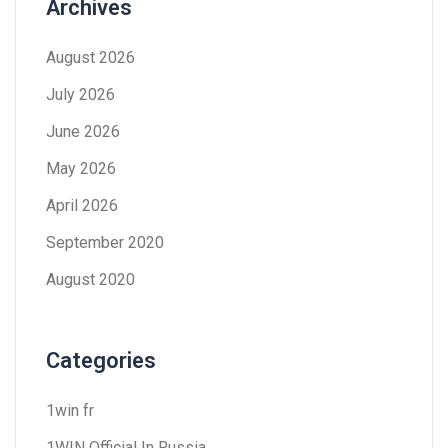
Archives
August 2026
July 2026
June 2026
May 2026
April 2026
September 2020
August 2020
Categories
1win fr
1WIN Official In Russia