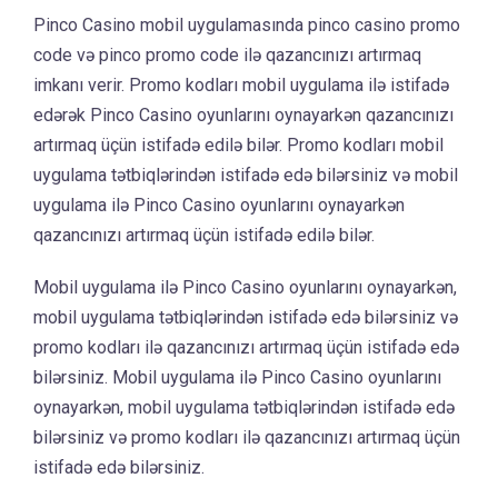
Pinco Casino mobil uygulamasında pinco casino promo
code və pinco promo code ilə qazancınızı artırmaq
imkanı verir. Promo kodları mobil uygulama ilə istifadə
edərək Pinco Casino oyunlarını oynayarkən qazancınızı
artırmaq üçün istifadə edilə bilər. Promo kodları mobil
uygulama tətbiqlərindən istifadə edə bilərsiniz və mobil
uygulama ilə Pinco Casino oyunlarını oynayarkən
qazancınızı artırmaq üçün istifadə edilə bilər.
Mobil uygulama ilə Pinco Casino oyunlarını oynayarkən,
mobil uygulama tətbiqlərindən istifadə edə bilərsiniz və
promo kodları ilə qazancınızı artırmaq üçün istifadə edə
bilərsiniz. Mobil uygulama ilə Pinco Casino oyunlarını
oynayarkən, mobil uygulama tətbiqlərindən istifadə edə
bilərsiniz və promo kodları ilə qazancınızı artırmaq üçün
istifadə edə bilərsiniz.