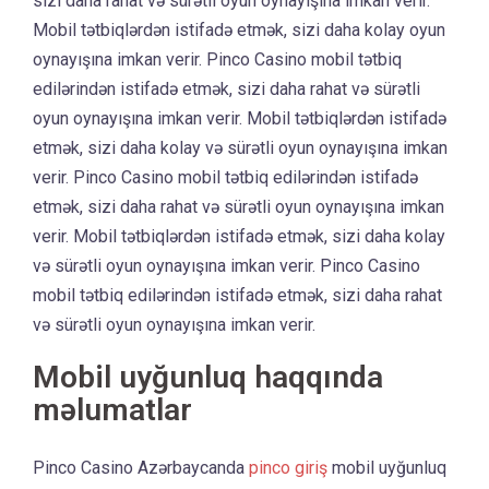
sizi daha rahat və sürətli oyun oynayışına imkan verir.
Mobil tətbiqlərdən istifadə etmək, sizi daha kolay oyun
oynayışına imkan verir. Pinco Casino mobil tətbiq
edilərindən istifadə etmək, sizi daha rahat və sürətli
oyun oynayışına imkan verir. Mobil tətbiqlərdən istifadə
etmək, sizi daha kolay və sürətli oyun oynayışına imkan
verir. Pinco Casino mobil tətbiq edilərindən istifadə
etmək, sizi daha rahat və sürətli oyun oynayışına imkan
verir. Mobil tətbiqlərdən istifadə etmək, sizi daha kolay
və sürətli oyun oynayışına imkan verir. Pinco Casino
mobil tətbiq edilərindən istifadə etmək, sizi daha rahat
və sürətli oyun oynayışına imkan verir.
Mobil uyğunluq haqqında
məlumatlar
Pinco Casino Azərbaycanda
pinco giriş
mobil uyğunluq