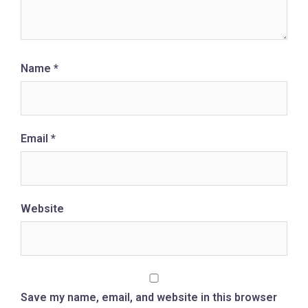
Name
*
Email
*
Website
Save my name, email, and website in this browser