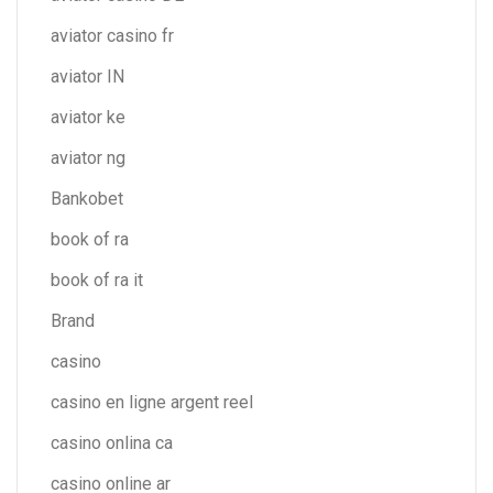
aviator casino fr
aviator IN
aviator ke
aviator ng
Bankobet
book of ra
book of ra it
Brand
casino
casino en ligne argent reel
casino onlina ca
casino online ar