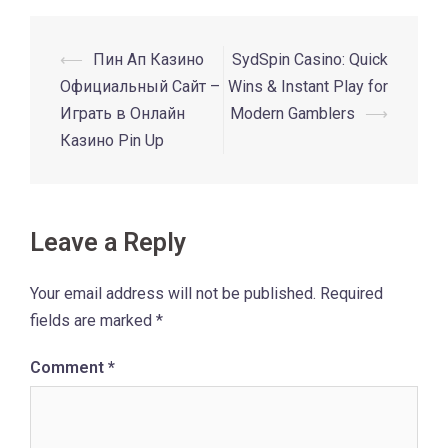
Post
⟵
Пин Ап Казино
SydSpin Casino: Quick
navigation
Официальный Сайт –
Wins & Instant Play for
Играть в Онлайн
Modern Gamblers
⟶
Казино Pin Up
Leave a Reply
Your email address will not be published.
Required
fields are marked
*
Comment
*