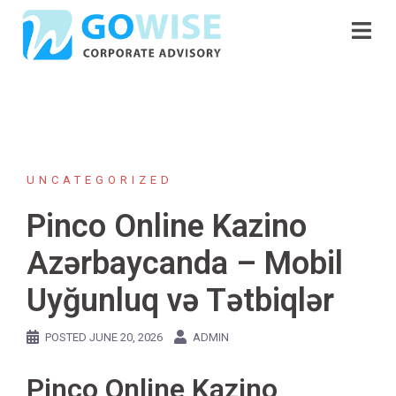
Skip
to
content
UNCATEGORIZED
Pinco Online Kazino
Azərbaycanda – Mobil
Uyğunluq və Tətbiqlər
POSTED
JUNE 20, 2026
ADMIN
Pinco Online Kazino