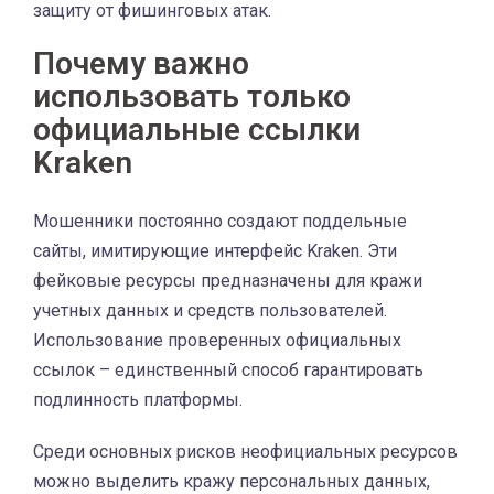
защиту от фишинговых атак.
Почему важно
использовать только
официальные ссылки
Kraken
Мошенники постоянно создают поддельные
сайты, имитирующие интерфейс Kraken. Эти
фейковые ресурсы предназначены для кражи
учетных данных и средств пользователей.
Использование проверенных официальных
ссылок – единственный способ гарантировать
подлинность платформы.
Среди основных рисков неофициальных ресурсов
можно выделить кражу персональных данных,