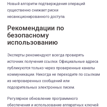
Новый алгоритм подтверждения операций
существенно снижает риски
несанкционированного доступа.
Рекомендации по
безопасному
использованию
Эксперты рекомендуют всегда проверять
источник получения ссылки. Официальные адреса
публикуются только через проверенные каналы
коммуникации. Никогда не переходите по ссылкам
из непроверенных сообщений или
подозрительных электронных писем.
Регулярное обновление программного
обеспечения и использование аппаратных ключей