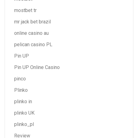
mostbet tr
mr jack bet brazil
online casino au
pelican casino PL
Pin UP
Pin UP Online Casino
pinco
Plinko
plinko in
plinko UK
plinko_pl
Review