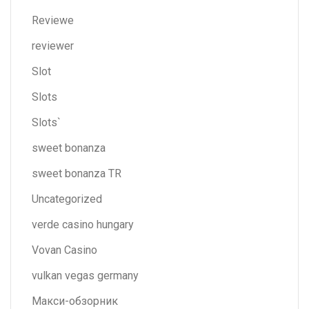
Reviewe
reviewer
Slot
Slots
Slots`
sweet bonanza
sweet bonanza TR
Uncategorized
verde casino hungary
Vovan Casino
vulkan vegas germany
Макси-обзорник