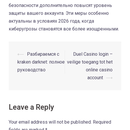
безопасности дополнительно повысят уровень
защиты вашего аккаунта. Эти меры особенно
актуальны в условиях 2026 года, когда
киберугрозы становятся все более изощренными.
Post
⟵
Разбираемся с
Duel Casino login –
navigation
kraken darknet: полное
veilige toegang tot het
руководство
online casino
account
⟶
Leave a Reply
Your email address will not be published.
Required
fields are marked
*