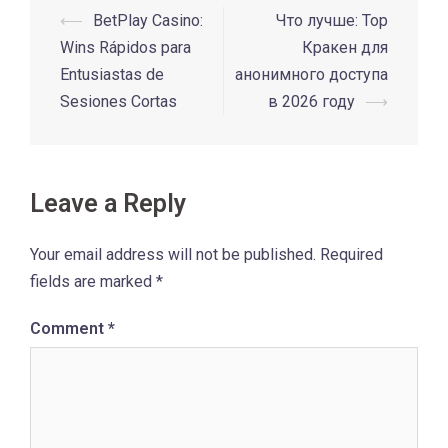
Post
⟵
BetPlay Casino:
Что лучше: Тор
navigation
Wins Rápidos para
Кракен для
Entusiastas de
анонимного доступа
Sesiones Cortas
в 2026 году
⟶
Leave a Reply
Your email address will not be published.
Required
fields are marked
*
Comment
*