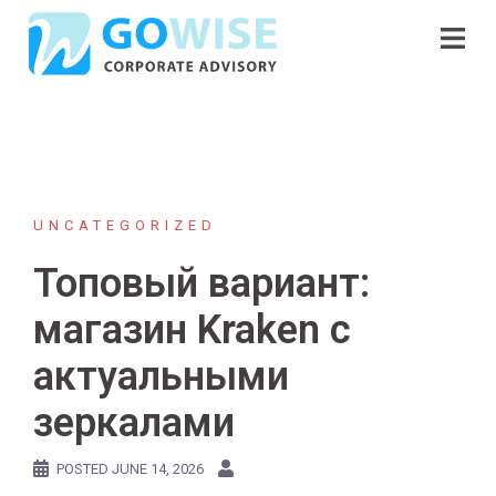
Skip
to
content
UNCATEGORIZED
Топовый вариант:
магазин Kraken с
актуальными
зеркалами
POSTED
JUNE 14, 2026