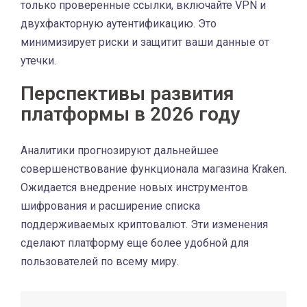
только проверенные ссылки, включайте VPN и
двухфакторную аутентификацию. Это
минимизирует риски и защитит ваши данные от
утечки.
Перспективы развития
платформы в 2026 году
Аналитики прогнозируют дальнейшее
совершенствование функционала магазина Kraken.
Ожидается внедрение новых инструментов
шифрования и расширение списка
поддерживаемых криптовалют. Эти изменения
сделают платформу еще более удобной для
пользователей по всему миру.