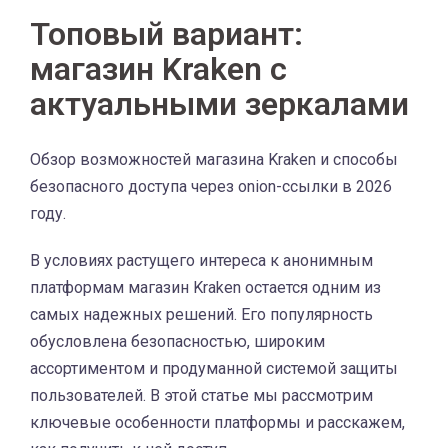
Топовый вариант:
магазин Kraken с
актуальными зеркалами
Обзор возможностей магазина Kraken и способы
безопасного доступа через onion-ссылки в 2026
году.
В условиях растущего интереса к анонимным
платформам магазин Kraken остается одним из
самых надежных решений. Его популярность
обусловлена безопасностью, широким
ассортиментом и продуманной системой защиты
пользователей. В этой статье мы рассмотрим
ключевые особенности платформы и расскажем,