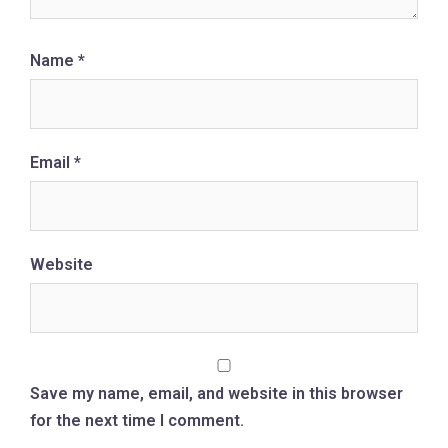
Name
*
Email
*
Website
Save my name, email, and website in this browser
for the next time I comment.