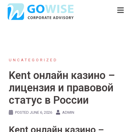
Skip
to
content
UNCATEGORIZED
Kent онлайн казино –
лицензия и правовой
статус в России
POSTED
JUNE 6, 2026
ADMIN
Kent онлайн казино –