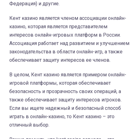
Федерация) и другие.
Кент казино является членом ассоциации онлайн-
казино, которая является представителем
интересов онлайн-игровых платформ в России.
Ассоциация работает над развитием и улучшением
законодательства в области онлайн-игр, а также
обеспечивает защиту интересов ее членов.
В целом, Кент казино является примером онлайн-
игровой платформы, которая обеспечивает
безопасность и прозрачность своих операций, а
также обеспечивает защиту интересов игроков.
Если вы ищете надежный и безопасный способ
играть в онлайн-казино, то Кент казино – это
отличный выбор.