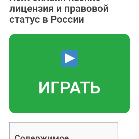
лицензия и правовой
статус в России
ИГРАТЬ
Содержимое