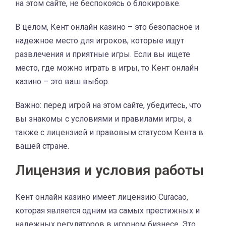
на этом сайте, не беспокоясь о блокировке.
В целом, Кент онлайн казино – это безопасное и
надежное место для игроков, которые ищут
развлечения и приятные игры. Если вы ищете
место, где можно играть в игры, то Кент онлайн
казино – это ваш выбор.
Важно: перед игрой на этом сайте, убедитесь, что
вы знакомы с условиями и правилами игры, а
также с лицензией и правовым статусом Кента в
вашей стране.
Лицензия и условия работы
Кент онлайн казино имеет лицензию Curacao,
которая является одним из самых престижных и
надежных регуляторов в игорном бизнесе. Это