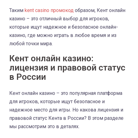
Таким
kent casino промокод
образом, Кент онлайн
казино – это отличный выбор для игроков,
которые ищут надежное и безопасное онлайн-
казино, где можно играть в любое время и из
любой точки мира.
Кент онлайн казино:
лицензия и правовой статус
в России
Кент онлайн казино – это популярная платформа
для игроков, которые ищут безопасное и
надежное место для игры. Но какова лицензия и
правовой статус Кента в России? В этом разделе
мы рассмотрим это в деталях.