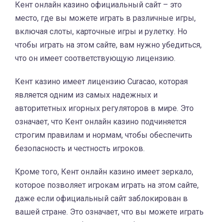
Кент онлайн казино официальный сайт – это
место, где вы можете играть в различные игры,
включая слоты, карточные игры и рулетку. Но
чтобы играть на этом сайте, вам нужно убедиться,
что он имеет соответствующую лицензию.
Кент казино имеет лицензию Curacao, которая
является одним из самых надежных и
авторитетных игорных регуляторов в мире. Это
означает, что Кент онлайн казино подчиняется
строгим правилам и нормам, чтобы обеспечить
безопасность и честность игроков.
Кроме того, Кент онлайн казино имеет зеркало,
которое позволяет игрокам играть на этом сайте,
даже если официальный сайт заблокирован в
вашей стране. Это означает, что вы можете играть