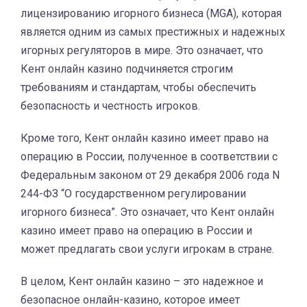
лицензированию игорного бизнеса (MGA), которая
является одним из самых престижных и надежных
игорных регуляторов в мире. Это означает, что
Кент онлайн казино подчиняется строгим
требованиям и стандартам, чтобы обеспечить
безопасность и честность игроков.
Кроме того, Кент онлайн казино имеет право на
операцию в России, полученное в соответствии с
Федеральным законом от 29 декабря 2006 года N
244-ФЗ “О государственном регулировании
игорного бизнеса”. Это означает, что Кент онлайн
казино имеет право на операцию в России и
может предлагать свои услуги игрокам в стране.
В целом, Кент онлайн казино – это надежное и
безопасное онлайн-казино, которое имеет