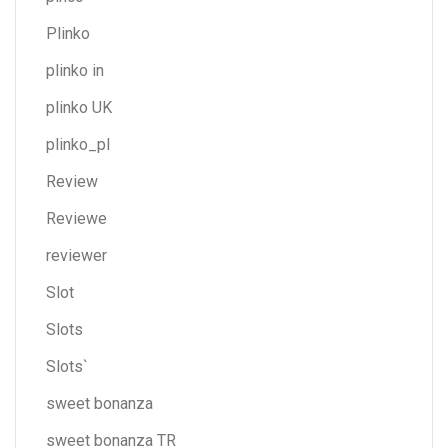
Plinko
plinko in
plinko UK
plinko_pl
Review
Reviewe
reviewer
Slot
Slots
Slots`
sweet bonanza
sweet bonanza TR