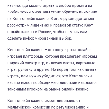
казино, где можно играть в любое время и из
любой точки мира, вам стоит обратить внимание
на Кент онлайн казино. В этом руководстве мы
рассмотрим лицензию и правовой статус Кент
онлайн казино в России, чтобы помочь вам
сделать информированный выбор.
Кент онлайн казино – это популярная онлайн-
игровая платформа, которая предлагает игрокам
широкий спектр игр, включая слоты, карточные
игры, рулетку и другие. Но перед тем, как начать
играть, вам нужно убедиться, что Кент онлайн
казино имеет необходимые лицензии и является
законным игроком на рынке онлайн-казино.
Кент онлайн казино имеет лицензию от
Мальтийской комиссии по регулированию и