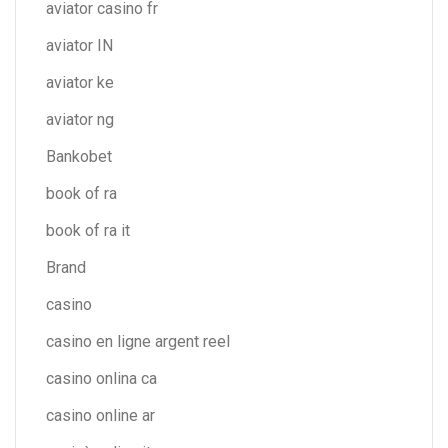
aviator casino fr
aviator IN
aviator ke
aviator ng
Bankobet
book of ra
book of ra it
Brand
casino
casino en ligne argent reel
casino onlina ca
casino online ar