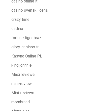
casinò online it
casino svensk licens
crazy time
csdino
fortune tiger brazil
glory-casinos tr
Kasyno Online PL
king johnnie
Maxi reviewe
mini-review
Mini-reviews
mombrand