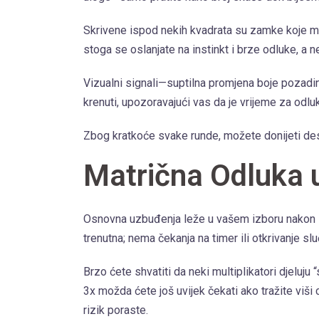
Skrivene ispod nekih kvadrata su zamke koje mo
stoga se oslanjate na instinkt i brze odluke, a 
Vizualni signali—suptilna promjena boje pozadi
krenuti, upozoravajući vas da je vrijeme za odluku
Zbog kratkoće svake runde, možete donijeti de
Matrična Odluka 
Osnovna uzbuđenja leže u vašem izboru nakon sva
trenutna; nema čekanja na timer ili otkrivanje slu
Brzo ćete shvatiti da neki multiplikatori djeluju 
3x možda ćete još uvijek čekati ako tražite viši 
rizik poraste.