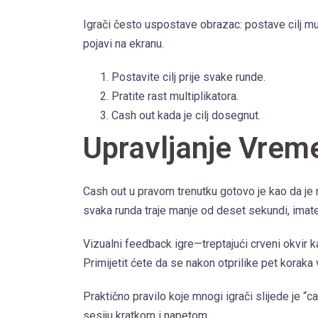
Igrači često uspostave obrazac: postave cilj mul
pojavi na ekranu.
Postavite cilj prije svake runde.
Pratite rast multiplikatora.
Cash out kada je cilj dosegnut.
Upravljanje Vre
Cash out u pravom trenutku gotovo je kao da je
svaka runda traje manje od deset sekundi, imat
Vizualni feedback igre—treptajući crveni okvir 
Primijetit ćete da se nakon otprilike pet korak
Praktično pravilo koje mnogi igrači slijede je “c
sesiju kratkom i napetom.