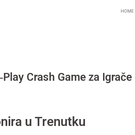
HOME
‑Play Crash Game za Igrače
nira u Trenutku