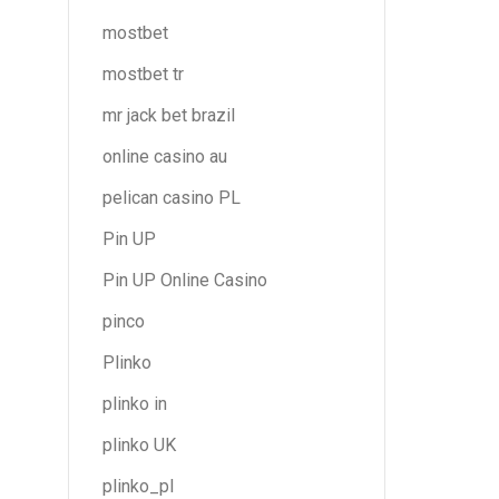
mostbet
mostbet tr
mr jack bet brazil
online casino au
pelican casino PL
Pin UP
Pin UP Online Casino
pinco
Plinko
plinko in
plinko UK
plinko_pl