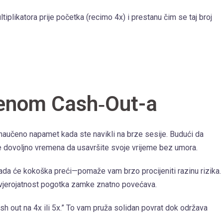
tiplikatora prije početka (recimo 4x) i prestanu čim se taj broj
menom Cash‑Out-a
 naučeno napamet kada ste navikli na brze sesije. Budući da
e dovoljno vremena da usavršite svoje vrijeme bez umora.
kada će kokoška preći—pomaže vam brzo procijeniti razinu rizika.
a vjerojatnost pogotka zamke znatno povećava.
ash out na 4x ili 5x.” To vam pruža solidan povrat dok održava