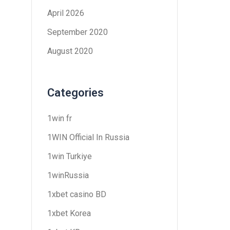
April 2026
September 2020
August 2020
Categories
1win fr
1WIN Official In Russia
1win Turkiye
1winRussia
1xbet casino BD
1xbet Korea