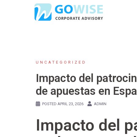
Skip
to
content
UNCATEGORIZED
Impacto del patrocin
de apuestas en Esp
POSTED
APRIL 23, 2026
ADMIN
Impacto del p