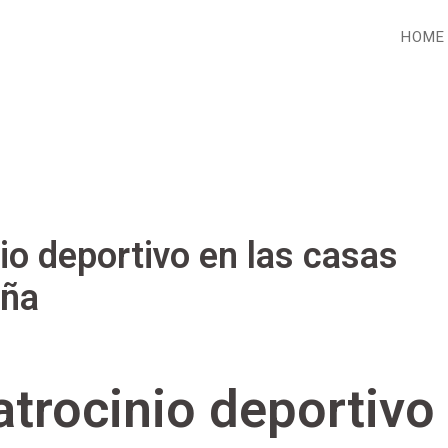
HOME
io deportivo en las casas
aña
atrocinio deportivo