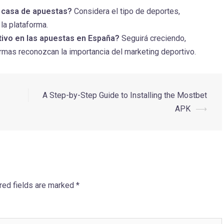
a casa de apuestas?
Considera el tipo de deportes,
la plataforma.
rtivo en las apuestas en España?
Seguirá creciendo,
mas reconozcan la importancia del marketing deportivo.
A Step-by-Step Guide to Installing the Mostbet
APK
⟶
red fields are marked
*