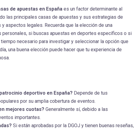
casas de apuestas en España
es un factor determinante al
do las principales casas de apuestas y sus estrategias de
es y aspectos legales. Recuerda que la elección de una
 personales, si buscas apuestas en deportes específicos o si
l tiempo necesario para investigar y seleccionar la opción que
 día, una buena elección puede hacer que tu experiencia de
hosa.
patrocinio deportivo en España?
Depende de tus
opulares por su amplia cobertura de eventos.
cen mejores cuotas?
Generalmente sí, debido a las
ventos importantes.
adas?
Si están aprobadas por la DGOJ y tienen buenas reseñas,