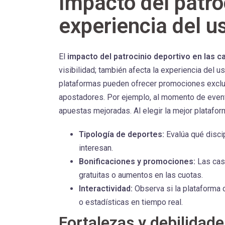
Impacto del patro
experiencia del u
El
impacto del patrocinio deportivo en las 
visibilidad; también afecta la experiencia del 
plataformas pueden ofrecer promociones exclus
apostadores. Por ejemplo, al momento de evento
apuestas mejoradas. Al elegir la mejor plataform
Tipología de deportes:
Evalúa qué discip
interesan.
Bonificaciones y promociones:
Las cas
gratuitas o aumentos en las cuotas.
Interactividad:
Observa si la plataforma 
o estadísticas en tiempo real.
Fortalezas y debilidade