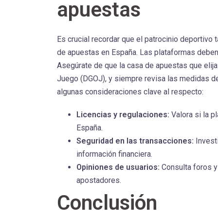
apuestas
Es crucial recordar que el patrocinio deportivo 
de apuestas en España. Las plataformas deben 
Asegúrate de que la casa de apuestas que elija
Juego (DGOJ), y siempre revisa las medidas de
algunas consideraciones clave al respecto:
Licencias y regulaciones:
Valora si la p
España.
Seguridad en las transacciones:
Investi
información financiera.
Opiniones de usuarios:
Consulta foros y
apostadores.
Conclusión